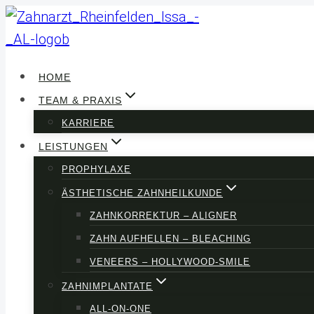
Zum
Inhalt
springen
HOME
TEAM & PRAXIS
KARRIERE
LEISTUNGEN
PROPHYLAXE
ÄSTHETISCHE ZAHNHEILKUNDE
ZAHNKORREKTUR – ALIGNER
ZAHN AUFHELLEN – BLEACHING
VENEERS – HOLLYWOOD-SMILE
ZAHNIMPLANTATE
ALL-ON-ONE