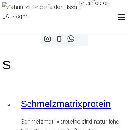
Zum
Inhalt
springen
S
Schmelzmatrixprotein
Schmelzmatrixproteine sind natürliche