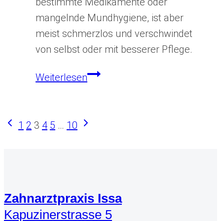
bestimmte Medikamente oder
mangelnde Mundhygiene, ist aber
meist schmerzlos und verschwindet
von selbst oder mit besserer Pflege.
Schwarze
Weiterlesen
Haarzunge
Seitennavigation
Vorherige
Nächste
1
2
3
4
5
…
10
Seite
Seite
Zahnarztpraxis Issa
Kapuzinerstrasse 5